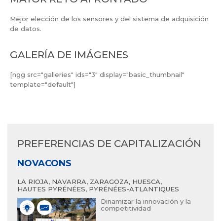
Mejor elección de los sensores y del sistema de adquisición
de datos.
GALERÍA DE IMÁGENES
[ngg src="galleries" ids="3" display="basic_thumbnail"
template="default"]
PREFERENCIAS DE CAPITALIZACIÓN
NOVACONS
VIT
LA RIOJA, NAVARRA, ZARAGOZA, HUESCA,
NAVA
HAUTES PYRÉNÉES, PYRÉNÉES-ATLANTIQUES
Dinamizar la innovación y la
competitividad